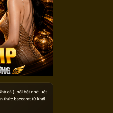
hà cái), nổi bật nhờ luật
n thức baccarat từ khái