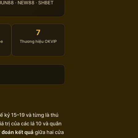
· JUN88 · NEW88 · SHBET
7
oe
Thương hiệu OKVIP
ế kỷ 15–19 và từng là thú
á trị của các lá 10 và quân
 đoán kết quả
giữa hai cửa