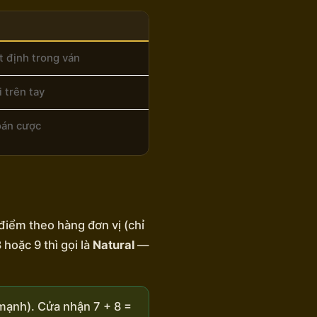
t định trong ván
 trên tay
toán cược
 điểm theo hàng đơn vị (chỉ
 hoặc 9 thì gọi là
Natural
—
 mạnh). Cửa nhận 7 + 8 =