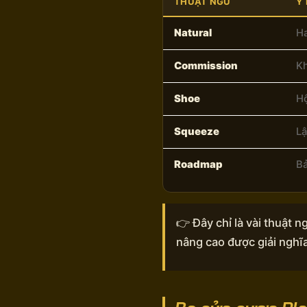
THUẬT NGỮ
Ý
Natural
Ha
Commission
Kh
Shoe
Hộ
Squeeze
Lậ
Roadmap
Bả
👉 Đây chỉ là vài thuật 
nâng cao được giải nghĩ