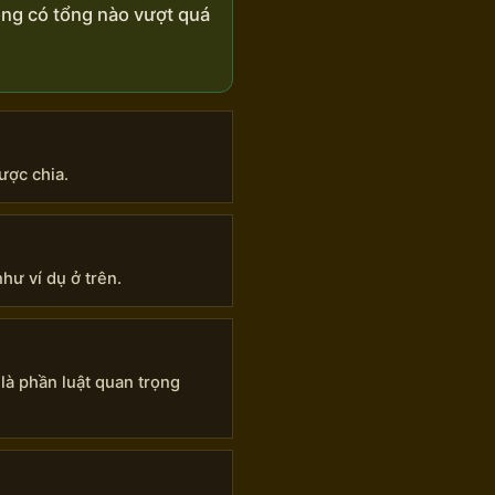
ông có tổng nào vượt quá
ược chia.
như ví dụ ở trên.
là phần luật quan trọng