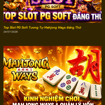
Top Slot PG Soft Tương Tự Mahjong Ways Đáng Thử
24/07/2026