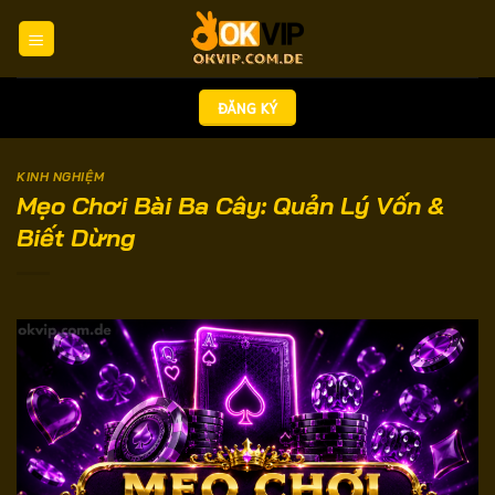
Chuyển
đến
nội
dung
ĐĂNG KÝ
KINH NGHIỆM
Mẹo Chơi Bài Ba Cây: Quản Lý Vốn &
Biết Dừng