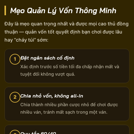
Mẹo Quản Lý Vốn Thông Minh
Đây là mẹo quan trọng nhất và được mọi cao thủ đồng
thuận — quản vốn tốt quyết định bạn chơi được lâu
hay “cháy túi” sớm:
Đặt ngân sách cố định
1
Xác định trước số tiền tối đa chấp nhận mất và
tuyệt đối không vượt quá.
Chia nhỏ vốn, không all-in
2
Chia thành nhiều phần cược nhỏ để chơi được
nhiều ván, tránh mất sạch trong một ván.
Quy tắc 60/40