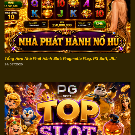
Tổng Hợp Nhà Phát Hành Slot: Pragmatic Play, PG Soft, JILI
24/07/2026