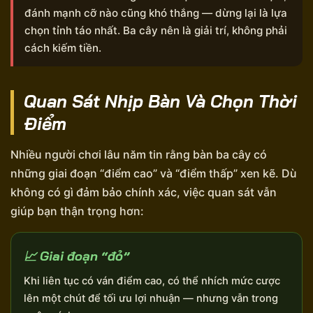
đánh mạnh cỡ nào cũng khó thắng — dừng lại là lựa
chọn tỉnh táo nhất. Ba cây nên là giải trí, không phải
cách kiếm tiền.
Quan Sát Nhịp Bàn Và Chọn Thời
Điểm
Nhiều người chơi lâu năm tin rằng bàn ba cây có
những giai đoạn “điểm cao” và “điểm thấp” xen kẽ. Dù
không có gì đảm bảo chính xác, việc quan sát vẫn
giúp bạn thận trọng hơn:
📈 Giai đoạn “đỏ”
Khi liên tục có ván điểm cao, có thể nhích mức cược
lên một chút để tối ưu lợi nhuận — nhưng vẫn trong