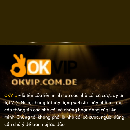
OKVip
- là tên của liên minh top các nhà cái cá cược uy tín
tại Việt Nam, chúng tôi xây dựng website này nhằm cung
cấp thông tin các nhà cái và những hoạt động của liên
minh. Chúng tôi không phải là nhà cái cá cược, người dùng
cần chú ý để tránh bị lừa đảo