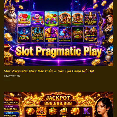
Slot Pragmatic Play: Đặc Điểm & Các Tựa Game Nổi Bật
24/07/2026