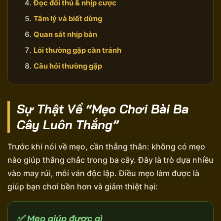
Đọc đối thủ & nhịp cược
Tâm lý và biết dừng
Quan sát nhịp bàn
Lỗi thường gặp cần tránh
Câu hỏi thường gặp
Sự Thật Về “Mẹo Chơi Bài Ba
Cây Luôn Thắng”
Trước khi nói về mẹo, cần thẳng thắn: không có mẹo
nào giúp thắng chắc trong ba cây. Đây là trò dựa nhiều
vào may rủi, mỗi ván độc lập. Điều mẹo làm được là
giúp bạn chơi bền hơn và giảm thiệt hại:
✅ Mẹo giúp được gì