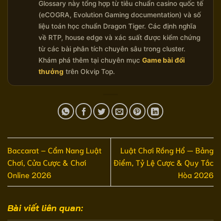
Glossary này tổng hợp từ tiêu chuẩn casino quốc tế
(eCOGRA, Evolution Gaming documentation) và số
liệu toán học chuẩn Dragon Tiger. Các định nghĩa
về RTP, house edge và xác suất được kiểm chứng
từ các bài phân tích chuyên sâu trong cluster.
Khám phá thêm tại chuyên mục
Game bài đổi
thưởng
trên Okvip Top.
Baccarat – Cẩm Nang Luật
Luật Chơi Rồng Hổ — Bảng
Chơi, Cửa Cược & Chơi
Điểm, Tỷ Lệ Cược & Quy Tắc
Online 2026
Hòa 2026
Bài viết liên quan: