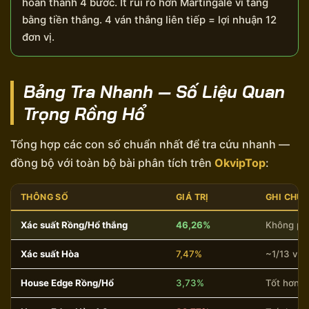
hoàn thành 4 bước. Ít rủi ro hơn Martingale vì tăng
bằng tiền thắng. 4 ván thắng liên tiếp = lợi nhuận 12
đơn vị.
Bảng Tra Nhanh — Số Liệu Quan
Trọng Rồng Hổ
Tổng hợp các con số chuẩn nhất để tra cứu nhanh —
đồng bộ với toàn bộ bài phân tích trên
OkvipTop
:
THÔNG SỐ
GIÁ TRỊ
GHI CHÚ
Xác suất Rồng/Hổ thắng
46,26%
Không ph
Xác suất Hòa
7,47%
~1/13 ván
House Edge Rồng/Hổ
3,73%
Tốt hơn S