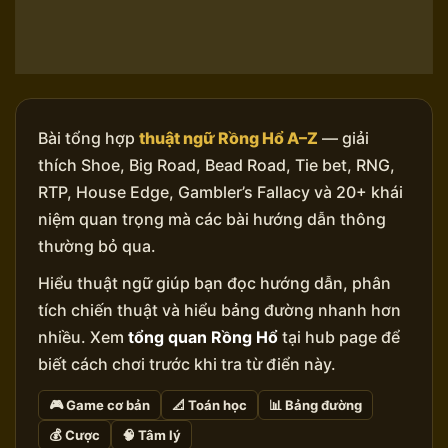
Bài tổng hợp
thuật ngữ Rồng Hổ A–Z
— giải
thích Shoe, Big Road, Bead Road, Tie bet, RNG,
RTP, House Edge, Gambler’s Fallacy và 20+ khái
niệm quan trọng mà các bài hướng dẫn thông
thường bỏ qua.
Hiểu thuật ngữ giúp bạn đọc hướng dẫn, phân
tích chiến thuật và hiểu bảng đường nhanh hơn
nhiều. Xem
tổng quan Rồng Hổ
tại hub page để
biết cách chơi trước khi tra từ điển này.
🎮 Game cơ bản
📐 Toán học
📊 Bảng đường
💰 Cược
🧠 Tâm lý