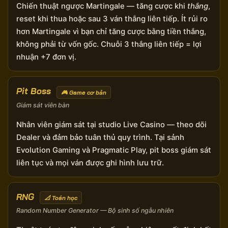
Chiến thuật ngược Martingale — tăng cược khi
thắng
,
reset khi thua hoặc sau 3 ván thắng liên tiếp. Ít rủi ro
hơn Martingale vì bạn chỉ tăng cược bằng tiền thắng,
không phải từ vốn gốc. Chuỗi 3 thắng liên tiếp = lợi
nhuận +7 đơn vị.
Pit Boss
🎮 Game cơ bản
Giám sát viên bàn
Nhân viên giám sát tại studio Live Casino — theo dõi
Dealer và đảm bảo tuân thủ quy trình. Tại sảnh
Evolution Gaming và Pragmatic Play, pit boss giám sát
liên tục và mọi ván được ghi hình lưu trữ.
RNG
📐 Toán học
Random Number Generator — Bộ sinh số ngẫu nhiên