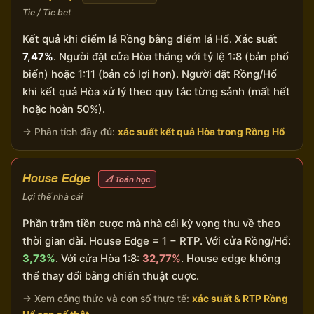
Tie / Tie bet
Kết quả khi điểm lá Rồng bằng điểm lá Hổ. Xác suất
7,47%
. Người đặt cửa Hòa thắng với tỷ lệ 1:8 (bản phổ
biến) hoặc 1:11 (bản có lợi hơn). Người đặt Rồng/Hổ
khi kết quả Hòa xử lý theo quy tắc từng sảnh (mất hết
hoặc hoàn 50%).
→ Phân tích đầy đủ:
xác suất kết quả Hòa trong Rồng Hổ
House Edge
📐 Toán học
Lợi thế nhà cái
Phần trăm tiền cược mà nhà cái kỳ vọng thu về theo
thời gian dài. House Edge = 1 − RTP. Với cửa Rồng/Hổ:
3,73%
. Với cửa Hòa 1:8:
32,77%
. House edge không
thể thay đổi bằng chiến thuật cược.
→ Xem công thức và con số thực tế:
xác suất & RTP Rồng