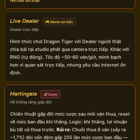
Hổ con số thật
Live Dealer
🎮 Game cơ bản
Dealer trực tiếp
Hình thức chơi Dragon Tiger với Dealer người thật
chia bài tại studio phát qua camera trực tiếp. Khác với
RNG (tự động). Tốc độ ~50–60 ván/giờ, minh bạch
hơn vì quan sát trực tiếp, nhưng yêu cầu internet ổn
định.
Martingale
💰 Cược
Hệ thống tăng gấp đôi
Chiến thuật gấp đôi mức cược sau mỗi ván thua, reset
về mức ban đầu khi thắng. Logic: khi thắng, lợi nhuận
bù tất cả thua trước.
Rủi ro:
Chuỗi thua 8 ván (xảy ra
~1,7%) đòi vốn đệm gấp 255 lần mức cược ban đầu —