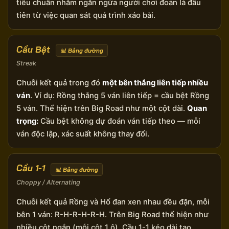
tiêu chuẩn nhằm ngăn ngừa người chơi đoán lá đầu
tiên từ việc quan sát quá trình xáo bài.
Cầu Bệt
📊 Bảng đường
Streak
Chuỗi kết quả trong đó
một bên thắng liên tiếp nhiều
ván
. Ví dụ: Rồng thắng 5 ván liên tiếp = cầu bệt Rồng
5 ván. Thể hiện trên Big Road như một cột dài.
Quan
trọng:
Cầu bệt không dự đoán ván tiếp theo — mỗi
ván độc lập, xác suất không thay đổi.
Cầu 1-1
📊 Bảng đường
Choppy / Alternating
Chuỗi kết quả Rồng và Hổ đan xen nhau đều đặn, mỗi
bên 1 ván: R-H-R-H-R-H. Trên Big Road thể hiện như
nhiều cột ngắn (mỗi cột 1 ô). Cầu 1-1 kéo dài tạo