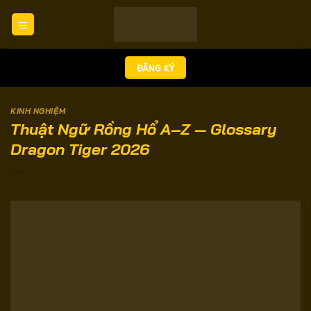
Chuyển
đến
nội
dung
ĐĂNG KÝ
KINH NGHIỆM
Thuật Ngữ Rồng Hổ A–Z — Glossary
Dragon Tiger 2026