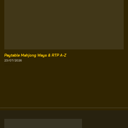
Paytable Mahjong Ways & RTP A-Z
23/07/2026