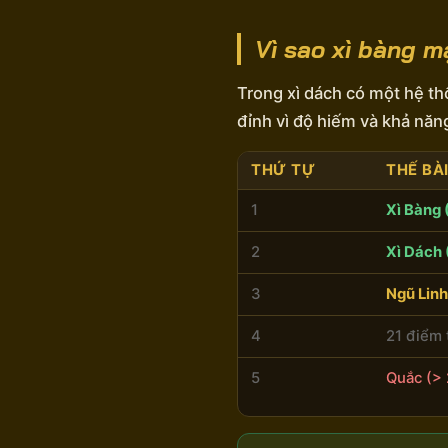
Vì sao xì bàng m
Trong xì dách có một hệ thố
đỉnh vì độ hiếm và khả năn
THỨ TỰ
THẾ BÀ
1
Xì Bàng 
2
Xì Dách 
3
Ngũ Linh 
4
21 điểm 
5
Quắc (> 