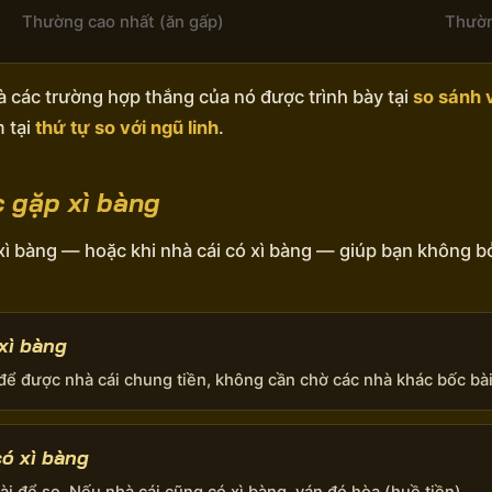
Thường cao nhất (ăn gấp)
Thườn
 và các trường hợp thắng của nó được trình bày tại
so sánh v
 tại
thứ tự so với ngũ linh
.
c gặp xì bàng
ì bàng — hoặc khi nhà cái có xì bàng — giúp bạn không bỏ 
xì bàng
để được nhà cái chung tiền, không cần chờ các nhà khác bốc bài
có xì bàng