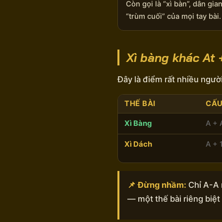
Còn gọi là “xì bàn”, dân gia
“trùm cuối” của mọi tay bài.
Xì bàng khác At 
Đây là điểm rất nhiều người
THẾ BÀI
CẤU
Xì Bàng
A + A
Xì Dách
A + 
📌 Đừng nhầm:
Chỉ A-A m
— một thế bài riêng biệt