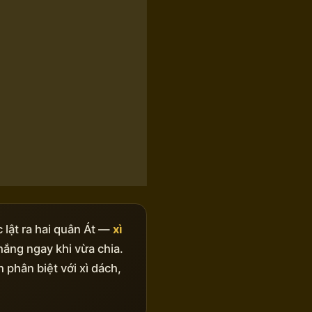
 lật ra hai quân Át —
xì
hắng ngay khi vừa chia.
h phân biệt với xì dách,