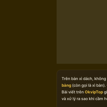
Trên bàn xì dách, không
bàng
(còn gọi là xì bàn)
Bài viết trên
OkvipTop
gi
và xử lý ra sao khi cầm 