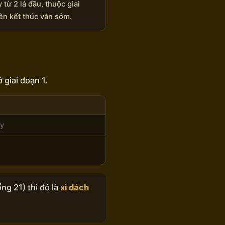
 từ 2 lá đầu, thuộc giai
ên kết thúc ván sớm.
 giai đoạn 1.
ày
ổng 21) thì đó là
xì dách