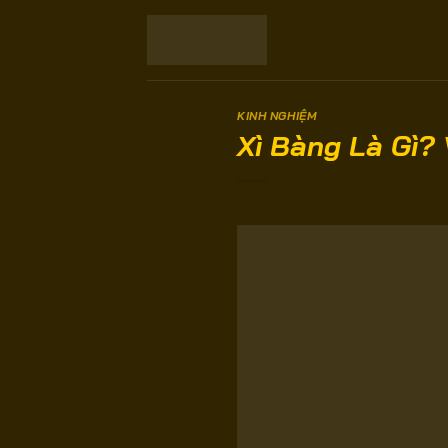
Chuyển
đến
nội
dung
KINH NGHIỆM
Xì Bàng Là Gì?