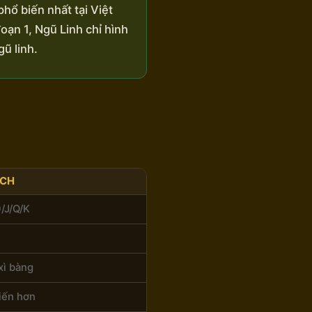
hổ biến nhất tại Việt
đoạn 1, Ngũ Linh chỉ hình
gũ linh.
ÁCH
/J/Q/K
xì bàng
iến hơn