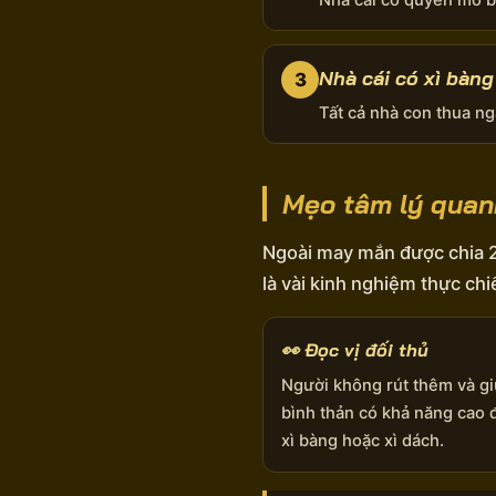
Nhà cái có quyền mở bà
Nhà cái có xì bàng
3
Tất cả nhà con thua ng
Mẹo tâm lý quanh
Ngoài may mắn được chia 2 
là vài kinh nghiệm thực chi
👀 Đọc vị đối thủ
Người không rút thêm và gi
bình thản có khả năng cao
xì bàng hoặc xì dách.