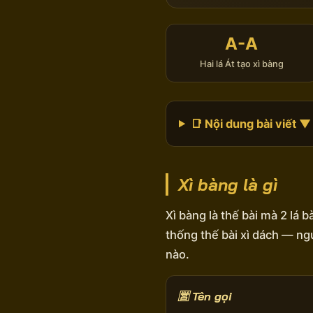
A-A
Hai lá Át tạo xì bàng
📑 Nội dung bài viết ▼
Xì bàng là gì
Xì bàng là thế bài mà 2 lá 
thống thế bài xì dách — ngư
nào.
🈺 Tên gọi