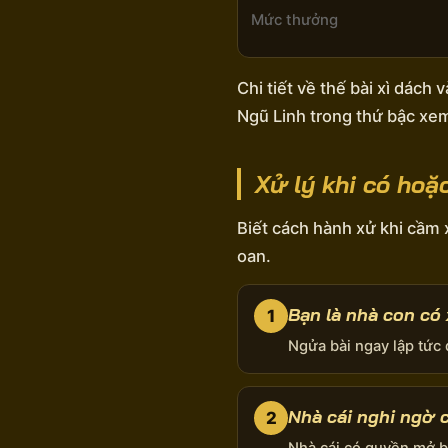
Mức thưởng
Chi tiết về thế bài xì dách
Ngũ Linh trong thứ bậc xem
Xử lý khi có hoặ
Biết cách hành xử khi cầm x
oan.
Bạn là nhà con có 
1
Ngửa bài ngay lập tức 
Nhà cái nghi ngờ 
2