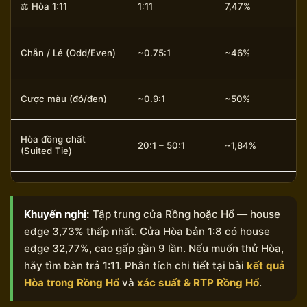
⚖️ Hòa 1:11
1:11
7,47%
Chẵn / Lẻ (Odd/Even)
~0.75:1
~46%
Cược màu (đỏ/đen)
~0.9:1
~50%
Hòa đồng chất
20:1 – 50:1
~1,84%
(Suited Tie)
Khuyến nghị:
Tập trung cửa Rồng hoặc Hổ — house
edge 3,73% thấp nhất. Cửa Hòa bản 1:8 có house
edge 32,77%, cao gấp gần 9 lần. Nếu muốn thử Hòa,
hãy tìm bàn trả 1:11. Phân tích chi tiết tại bài
kết quả
Hòa trong Rồng Hổ
và
xác suất & RTP Rồng Hổ
.