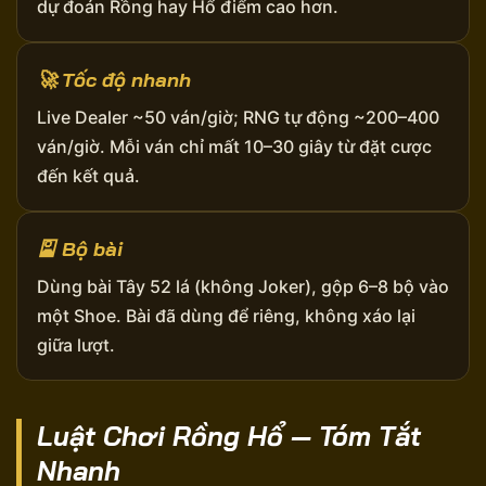
dự đoán Rồng hay Hổ điểm cao hơn.
🚀 Tốc độ nhanh
Live Dealer ~50 ván/giờ; RNG tự động ~200–400
ván/giờ. Mỗi ván chỉ mất 10–30 giây từ đặt cược
đến kết quả.
🎴 Bộ bài
Dùng bài Tây 52 lá (không Joker), gộp 6–8 bộ vào
một Shoe. Bài đã dùng để riêng, không xáo lại
giữa lượt.
Luật Chơi Rồng Hổ — Tóm Tắt
Nhanh