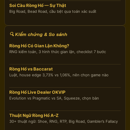
Soi Cầu Rồng Hổ — Sự Thật
Big Road, Bead Road, cầu bệt qua toán xác suất
🔍 Kiểm chứng & So sánh
Rồng Hổ Có Gian Lận Không?
RNG kiểm toán, 3 hình thức gian lận, checklist 7 bước
Rồng Hổ vs Baccarat
Luật, house edge 3,73% vs 1,06%, nên chọn game nào
Rồng Hổ Live Dealer OKVIP
Evolution vs Pragmatic vs SA, Squeeze, chọn bàn
Thuật Ngữ Rồng Hổ A–Z
30+ thuật ngữ: Shoe, RNG, RTP, Big Road, Gambler’s Fallacy