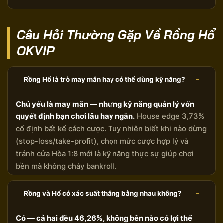
Câu Hỏi Thường Gặp Về Rồng Hổ
OKVIP
Rồng Hổ là trò may mắn hay có thể dùng kỹ năng?
Chủ yếu là may mắn — nhưng kỹ năng quản lý vốn
quyết định bạn chơi lâu hay ngắn.
House edge 3,73%
cố định bất kể cách cược. Tuy nhiên biết khi nào dừng
(stop-loss/take-profit), chọn mức cược hợp lý và
tránh cửa Hòa 1:8 mới là kỹ năng thực sự giúp chơi
bền mà không cháy bankroll.
Rồng và Hổ có xác suất thắng bằng nhau không?
Có — cả hai đều 46,26%, không bên nào có lợi thế