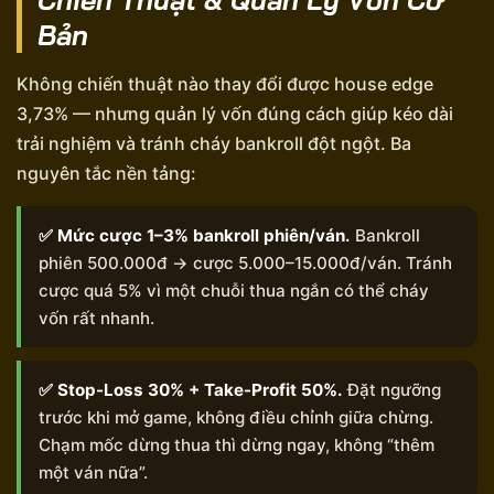
Bản
Không chiến thuật nào thay đổi được house edge
3,73% — nhưng quản lý vốn đúng cách giúp kéo dài
trải nghiệm và tránh cháy bankroll đột ngột. Ba
nguyên tắc nền tảng:
✅ Mức cược 1–3% bankroll phiên/ván.
Bankroll
phiên 500.000đ → cược 5.000–15.000đ/ván. Tránh
cược quá 5% vì một chuỗi thua ngắn có thể cháy
vốn rất nhanh.
✅ Stop-Loss 30% + Take-Profit 50%.
Đặt ngưỡng
trước khi mở game, không điều chỉnh giữa chừng.
Chạm mốc dừng thua thì dừng ngay, không “thêm
một ván nữa”.