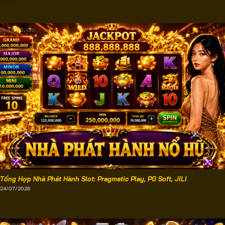
Tổng Hợp Nhà Phát Hành Slot: Pragmatic Play, PG Soft, JILI
24/07/2026