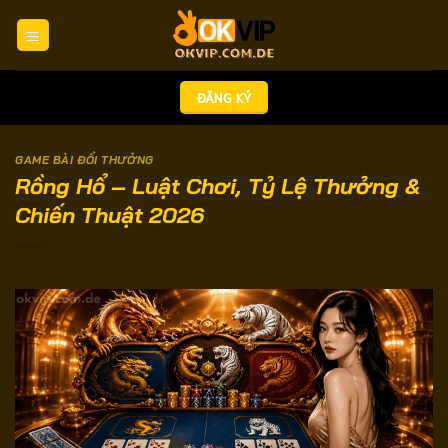
Chuyển
đến
nội
dung
ĐĂNG KÝ
GAME BÀI ĐỔI THƯỞNG
Rồng Hổ – Luật Chơi, Tỷ Lệ Thưởng &
Chiến Thuật 2026