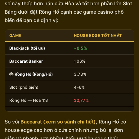
số này thấp hơn hẳn cửa Hòa và tốt hơn phần lớn Slot.
Bảng dưới đặt Rồng Hổ cạnh các game casino phổ
biến để bạn dễ định vị:
GAME
HOUSE EDGE TỐT NHẤT
Blackjack (tối ưu)
~0,5%
Baccarat Banker
1,06%
🐉
Rồng Hổ (Rồng/Hổ)
3,73%
Slot (phổ biến)
4–6%
Rồng Hổ — Hòa 1:8
32,77%
So với
Baccarat (xem so sánh chi tiết)
, Rồng Hổ có
house edge cao hơn ở cửa chính nhưng bù lại đơn
giản và nhanh hơn nhiều. Nếu ưu tiên edge thấp,