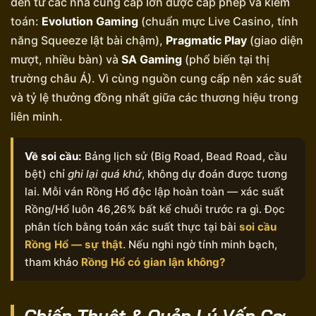
đến từ các nhà cung cấp lớn được cấp phép và kiểm
toán:
Evolution Gaming
(chuẩn mực Live Casino, tính
năng Squeeze lật bài chậm),
Pragmatic Play
(giao diện
mượt, nhiều bàn) và
SA Gaming
(phổ biến tại thị
trường châu Á). Vì cùng nguồn cung cấp nên xác suất
và tỷ lệ thưởng đồng nhất giữa các thương hiệu trong
liên minh.
Về soi cầu:
Bảng lịch sử (Big Road, Bead Road, cầu
bệt) chỉ
ghi lại quá khứ
, không dự đoán được tương
lai. Mỗi ván Rồng Hổ độc lập hoàn toàn — xác suất
Rồng/Hổ luôn 46,26% bất kể chuỗi trước ra gì. Đọc
phân tích bằng toán xác suất thực tại bài
soi cầu
Rồng Hổ — sự thật
. Nếu nghi ngờ tính minh bạch,
tham khảo
Rồng Hổ có gian lận không?
Chiến Thuật & Quản Lý Vốn Cơ