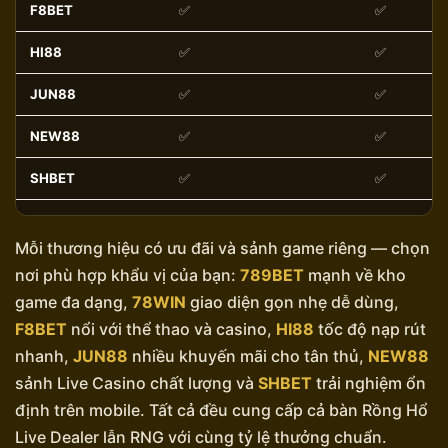
F8BET
✅
✅
HI88
✅
✅
JUN88
✅
✅
NEW88
✅
✅
SHBET
✅
✅
Mỗi thương hiệu có ưu đãi và sảnh game riêng — chọn
nơi phù hợp khẩu vị của bạn:
789BET
mạnh về kho
game đa dạng,
78WIN
giao diện gọn nhẹ dễ dùng,
F8BET
nổi với thể thao và casino,
HI88
tốc độ nạp rút
nhanh,
JUN88
nhiều khuyến mãi cho tân thủ,
NEW88
sảnh Live Casino chất lượng và
SHBET
trải nghiệm ổn
định trên mobile. Tất cả đều cung cấp cả bàn Rồng Hổ
Live Dealer lẫn RNG với cùng tỷ lệ thưởng chuẩn.