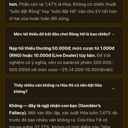
hơn.
Phần còn lại 7,47% là Hòa. Không có chiến thuật
“luôn đặt Rồng” hay “luôn đặt Hổ” nào cho EV tốt hơn
vì hai cửa hoàn toàn đối xứng.
Mức tối thiểu để bắt đầu chơi Rồng Hổ là bao nhiêu?
Nạp tối thiểu thường 50.000đ; mức cược từ 1.000đ
(RNG) hoặc 10.000đ (Live Dealer) tùy bàn.
Để trải
nghiệm có ý nghĩa, nên có bankroll phiên 200.000–
500.000đ với mức cược ~2% (4.000–10.000đ/ván).
Thấy nhiều ván không ra Hòa thì có nên đặt Hòa
không?
Không — đây là ngộ nhận con bạc (Gambler’s
Fallacy).
Mỗi ván độc lập, xác suất Hòa luôn 7,47% dù
trước đó bao nhiêu ván không ra. Cửa Hòa 1:8 có
house edge 32,77%, không có thời điểm nào “Hòa