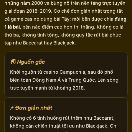
những năm 2000 và bùng nổ trên nền tảng trực tuyến
giai đoạn 2018–2019. Cơ chế đơn giản nhất trong tất
cả game casino dùng bài Tây: mỗi bên được chia
đúng
1 lá bài
, bên nào điểm cao hơn thì thắng. Không có lá
thứ ba, không tính tổng, không quy tắc rút bài phức
tạp như Baccarat hay Blackjack.
🌏 Nguồn gốc
Khởi nguồn từ casino Campuchia, sau đó phổ
biến toàn Đông Nam Á và Trung Quốc. Lên sòng
trực tuyến mạnh từ khoảng 2018.
⚡ Đơn giản nhất
Không có 6 tình huống rút thêm như Baccarat,
không cần chiến thuật tối ưu như Blackjack. Chỉ