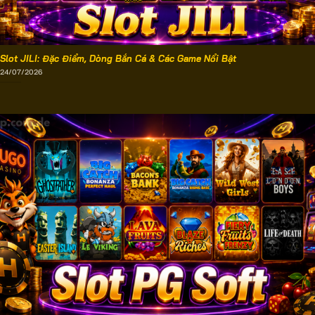
Slot JILI: Đặc Điểm, Dòng Bắn Cá & Các Game Nổi Bật
24/07/2026