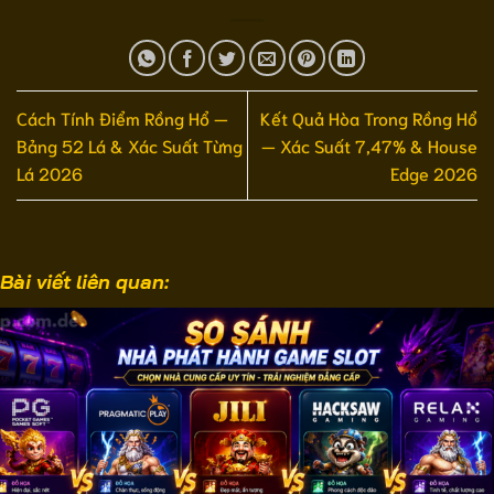
Cách Tính Điểm Rồng Hổ —
Kết Quả Hòa Trong Rồng Hổ
Bảng 52 Lá & Xác Suất Từng
— Xác Suất 7,47% & House
Lá 2026
Edge 2026
Bài viết liên quan: