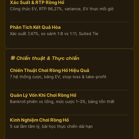
Xác Suất & RTP Rồng Hổ
Công thức EV, RTP 96,27%, variance, EV thực mỗi giờ
Phân Tích Kết Quả Hòa
Xác suất 7,47%, so sánh 1:8 vs 1:11, Suited Tie
🎯 Chiến thuật & Thực chiến
Chiến Thuật Chơi Rồng Hổ Hiệu Quả
7 hệ thống cược, bảng EV, stop-loss & take-profit
Quản Lý Vốn Khi Chơi Rồng Hổ
Bankroll phiên vs tổng, mức cược 1–3%, bảng tổn thất
Kinh Nghiệm Chơi Rồng Hổ
5 sai lầm tâm lý, bài học thực chiến dài hạn