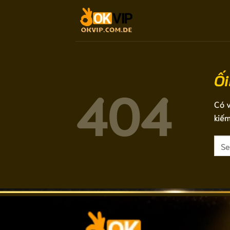
Chuyển
đến
nội
dung
Ối
404
Có v
kiế