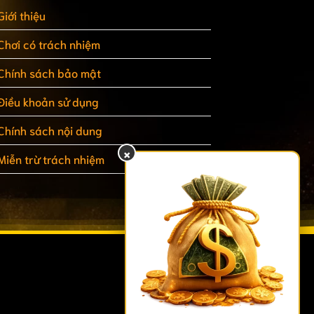
Giới thiệu
Chơi có trách nhiệm
Chính sách bảo mật
Điều khoản sử dụng
Chính sách nội dung
×
Miễn trừ trách nhiệm