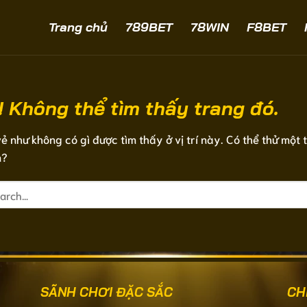
Trang chủ
789BET
78WIN
F8BET
! Không thể tìm thấy trang đó.
ẻ như không có gì được tìm thấy ở vị trí này. Có thể thử một 
m?
SÃNH CHƠI ĐẶC SẮC
CH