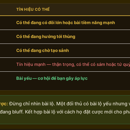
TÍN HIỆU CÓ THỂ
Có thể đang có đôi lớn hoặc bài tiềm năng mạnh
Có thể đang hướng tới thùng
Có thể đang chờ tạo sảnh
Tín hiệu mạnh — thận trọng, có thể có sám hoặc tứ qu
Bài yếu — cơ hội để bạn gây áp lực
ược:
Đừng chỉ nhìn bài lộ. Một đối thủ có bài lộ yếu nhưng 
đang bluff. Kết hợp bài lộ với cách họ đặt cược mới cho p