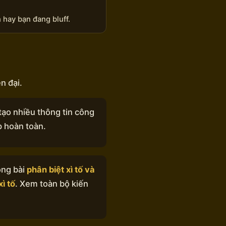
h hay bạn đang bluff.
n đại.
 tạo nhiều thông tin công
úp hoàn toàn.
ong bài
phân biệt xì tố và
xì tố
. Xem toàn bộ kiến