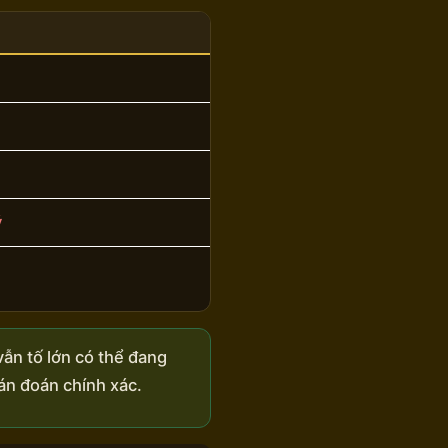
ý
vẫn tố lớn có thể đang
hán đoán chính xác.