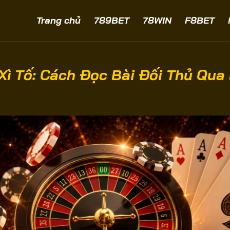
Trang chủ
789BET
78WIN
F8BET
 Xì Tố: Cách Đọc Bài Đối Thủ Qu