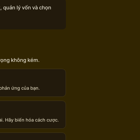
, quản lý vốn và chọn
trọng không kém.
 phản ứng của bạn.
ài. Hãy biến hóa cách cược.