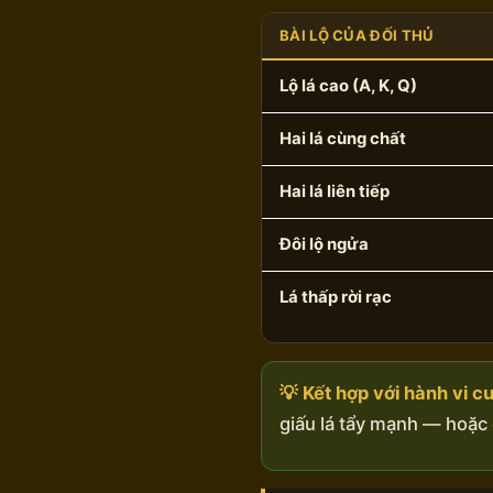
BÀI LỘ CỦA ĐỐI THỦ
Lộ lá cao (A, K, Q)
Hai lá cùng chất
Hai lá liên tiếp
Đôi lộ ngửa
Lá thấp rời rạc
💡 Kết hợp với hành vi c
giấu lá tẩy mạnh — hoặc 