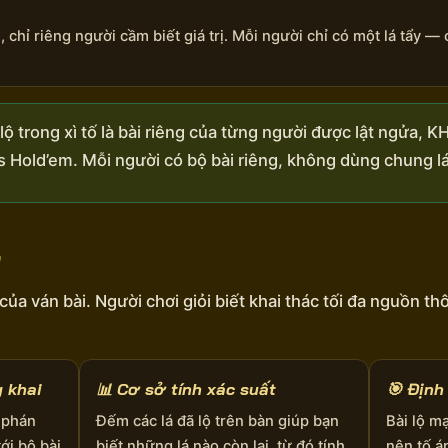
u, chỉ riêng người cầm biết giá trị. Mỗi người chỉ có một lá tẩy —
lộ trong xì tố là bài riêng của từng người được lật ngửa, 
 Hold’em. Mỗi người có bộ bài riêng, không dùng chung lá
ộ
 của ván bài. Người chơi giỏi biết khai thác tối đa nguồn t
g khai
📊 Cơ sở tính xác suất
🎯 Định
n phán
Đếm các lá đã lộ trên bàn giúp bạn
Bài lộ m
ới bộ bài
biết những lá nào còn lại, từ đó tính
nên tố á