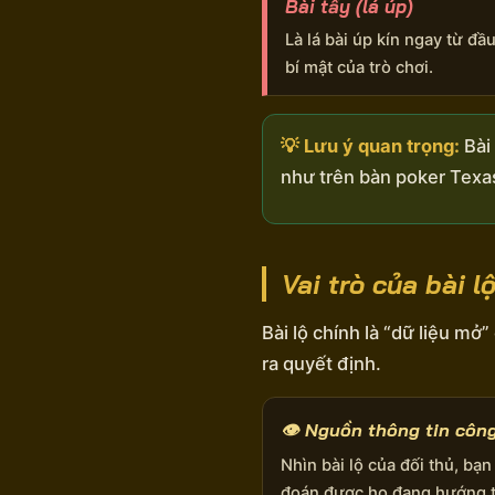
Bài tẩy (lá úp)
Là lá bài úp kín ngay từ đầ
bí mật của trò chơi.
💡 Lưu ý quan trọng:
Bài 
như trên bàn poker Texas
Vai trò của bài l
Bài lộ chính là “dữ liệu mở”
ra quyết định.
👁️ Nguồn thông tin côn
Nhìn bài lộ của đối thủ, bạ
đoán được họ đang hướng t