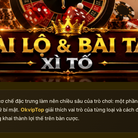
cơ chế đặc trưng làm nên chiều sâu của trò chơi: một phầ
ữ bí mật.
OkvipTop
giải thích vai trò của từng loại và cách 
 khai thành lợi thế trên bàn cược.