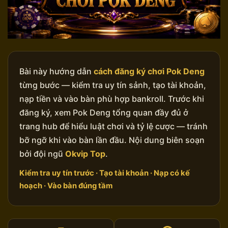
Bài này hướng dẫn
cách đăng ký chơi Pok Deng
từng bước — kiểm tra uy tín sảnh, tạo tài khoản,
nạp tiền và vào bàn phù hợp bankroll. Trước khi
đăng ký, xem Pok Deng tổng quan đầy đủ ở
trang hub để hiểu luật chơi và tỷ lệ cược — tránh
bỡ ngỡ khi vào bàn lần đầu. Nội dung biên soạn
bởi đội ngũ
Okvip Top
.
Kiểm tra uy tín trước · Tạo tài khoản · Nạp có kế
hoạch · Vào bàn đúng tầm