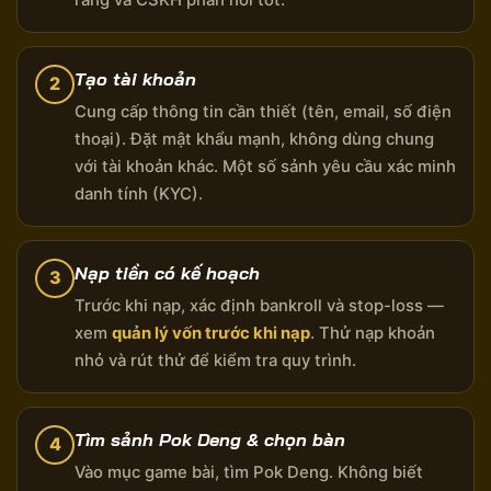
Tạo tài khoản
2
Cung cấp thông tin cần thiết (tên, email, số điện
thoại). Đặt mật khẩu mạnh, không dùng chung
với tài khoản khác. Một số sảnh yêu cầu xác minh
danh tính (KYC).
Nạp tiền có kế hoạch
3
Trước khi nạp, xác định bankroll và stop-loss —
xem
quản lý vốn trước khi nạp
. Thử nạp khoản
nhỏ và rút thử để kiểm tra quy trình.
Tìm sảnh Pok Deng & chọn bàn
4
Vào mục game bài, tìm Pok Deng. Không biết