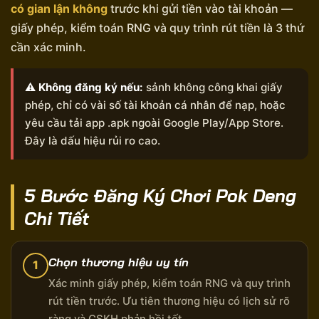
có gian lận không
trước khi gửi tiền vào tài khoản —
giấy phép, kiểm toán RNG và quy trình rút tiền là 3 thứ
cần xác minh.
⚠️ Không đăng ký nếu:
sảnh không công khai giấy
phép, chỉ có vài số tài khoản cá nhân để nạp, hoặc
yêu cầu tải app .apk ngoài Google Play/App Store.
Đây là dấu hiệu rủi ro cao.
5 Bước Đăng Ký Chơi Pok Deng
Chi Tiết
Chọn thương hiệu uy tín
1
Xác minh giấy phép, kiểm toán RNG và quy trình
rút tiền trước. Ưu tiên thương hiệu có lịch sử rõ
ràng và CSKH phản hồi tốt.