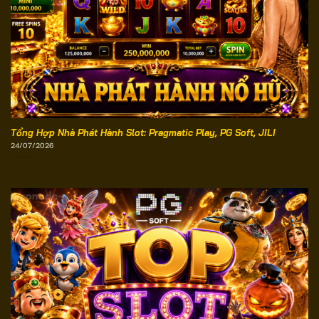
Tổng Hợp Nhà Phát Hành Slot: Pragmatic Play, PG Soft, JILI
24/07/2026