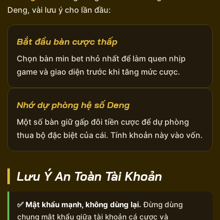
Deng, vài lưu ý cho lần đầu:
Bắt đầu bàn cược thấp
Chọn bàn min bet nhỏ nhất để làm quen nhịp
game và giao diện trước khi tăng mức cược.
Nhớ dự phòng hệ số Deng
Một số bàn giữ gấp đôi tiền cược để dự phòng
thua bộ đặc biệt của cái. Tính khoản này vào vốn.
Lưu Ý An Toàn Tài Khoản
✅ Mật khẩu mạnh, không dùng lại.
Đừng dùng
chung mật khẩu giữa tài khoản cá cược và