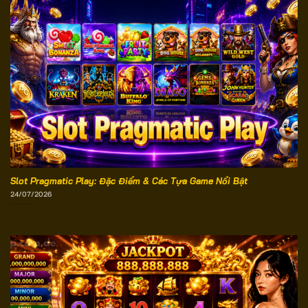
Slot Pragmatic Play: Đặc Điểm & Các Tựa Game Nổi Bật
24/07/2026